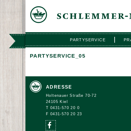
PARTYSERVICE
PR
PARTYSERVICE_05
ADRESSE
Holtenauer Straße 70-72
24105 Kiel
T 0431-570 20 0
F 0431-570 20 23